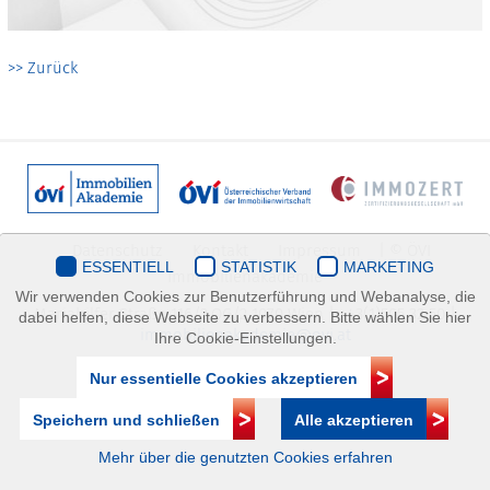
>> Zurück
Datenschutz
Kontakt
Impressum
| © ÖVI
ESSENTIELL
STATISTIK
MARKETING
Immobilienakademie
Wir verwenden Cookies zur Benutzerführung und Webanalyse, die
Mariahilfer Straße 116/2.OG/2 1070 Wien | +43(1)505 32 50 |
dabei helfen, diese Webseite zu verbessern. Bitte wählen Sie hier
immobilienakademie@ovi.at
Ihre Cookie-Einstellungen.
Nur essentielle Cookies akzeptieren
Speichern und schließen
Alle akzeptieren
Mehr über die genutzten Cookies erfahren