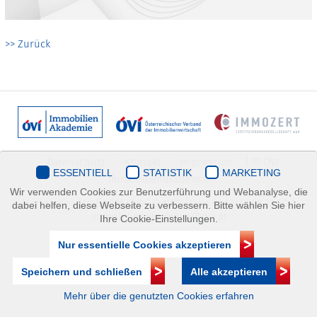
>> Zurück
Datenschutz
Kontakt
Impressum
| © ÖVI
ESSENTIELL
STATISTIK
MARKETING
Immobilienakademie
Wir verwenden Cookies zur Benutzerführung und Webanalyse, die
Mariahilfer Straße 116/2.OG/2 1070 Wien | +43(1)505 32 50 |
dabei helfen, diese Webseite zu verbessern. Bitte wählen Sie hier
immobilienakademie@ovi.at
Ihre Cookie-Einstellungen.
Nur essentielle Cookies akzeptieren
Speichern und schließen
Alle akzeptieren
Mehr über die genutzten Cookies erfahren