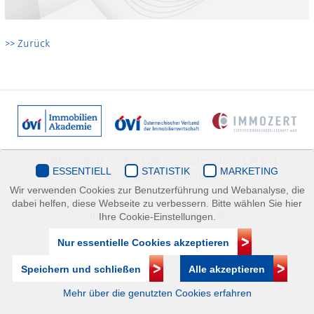
>> Zurück
Datenschutz
Kontakt
Impressum
| © ÖVI
ESSENTIELL
STATISTIK
MARKETING
Immobilienakademie
Wir verwenden Cookies zur Benutzerführung und Webanalyse, die
Mariahilfer Straße 116/2.OG/2 1070 Wien | +43(1)505 32 50 |
dabei helfen, diese Webseite zu verbessern. Bitte wählen Sie hier
immobilienakademie@ovi.at
Ihre Cookie-Einstellungen.
Nur essentielle Cookies akzeptieren
Speichern und schließen
Alle akzeptieren
Mehr über die genutzten Cookies erfahren