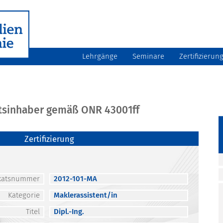
Lehrgänge
Seminare
Zertifizierun
atsinhaber gemäß ONR 43001ff
Zertifizierung
fikatsnummer
2012-101-MA
Kategorie
Maklerassistent/in
Titel
Dipl.-Ing.