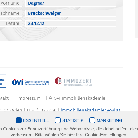
Vorname
Dagmar
Nachname
Bruckschwaiger
Datum
28.12.12
takt
Impressum
| © ÖVI Immobilienakademie
 1070 Wien | +43(1)505 32 50 |
immobilienakademie@ovi.at
ESSENTIELL
STATISTIK
MARKETING
 Cookies zur Benutzerführung und Webanalyse, die dabei helfen, die
verbessern. Bitte wählen Sie hier Ihre Cookie-Einstellungen.