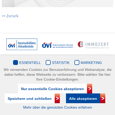
>> Zurück
Datenschutz
Kontakt
Impressum
| © ÖVI
ESSENTIELL
STATISTIK
MARKETING
Immobilienakademie
Wir verwenden Cookies zur Benutzerführung und Webanalyse, die
Mariahilfer Straße 116/2.OG/2 1070 Wien | +43(1)505 32 50 |
dabei helfen, diese Webseite zu verbessern. Bitte wählen Sie hier
immobilienakademie@ovi.at
Ihre Cookie-Einstellungen.
Nur essentielle Cookies akzeptieren
Speichern und schließen
Alle akzeptieren
Mehr über die genutzten Cookies erfahren