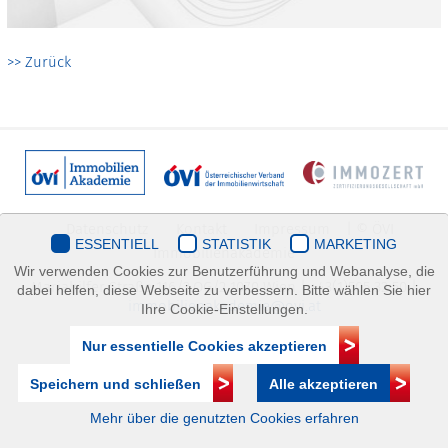
>> Zurück
Datenschutz
Kontakt
Impressum
| © ÖVI
ESSENTIELL
STATISTIK
MARKETING
Immobilienakademie
Wir verwenden Cookies zur Benutzerführung und Webanalyse, die
Mariahilfer Straße 116/2.OG/2 1070 Wien | +43(1)505 32 50 |
dabei helfen, diese Webseite zu verbessern. Bitte wählen Sie hier
immobilienakademie@ovi.at
Ihre Cookie-Einstellungen.
Nur essentielle Cookies akzeptieren
Speichern und schließen
Alle akzeptieren
Mehr über die genutzten Cookies erfahren