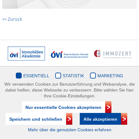
>> Zurück
Datenschutz
Kontakt
Impressum
| © ÖVI
ESSENTIELL
STATISTIK
MARKETING
Immobilienakademie
Wir verwenden Cookies zur Benutzerführung und Webanalyse, die
Mariahilfer Straße 116/2.OG/2 1070 Wien | +43(1)505 32 50 |
dabei helfen, diese Webseite zu verbessern. Bitte wählen Sie hier
immobilienakademie@ovi.at
Ihre Cookie-Einstellungen.
Nur essentielle Cookies akzeptieren
Speichern und schließen
Alle akzeptieren
Mehr über die genutzten Cookies erfahren