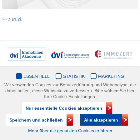
>> Zurück
Datenschutz
Kontakt
Impressum
| © ÖVI
ESSENTIELL
STATISTIK
MARKETING
Immobilienakademie
Wir verwenden Cookies zur Benutzerführung und Webanalyse, die
Mariahilfer Straße 116/2.OG/2 1070 Wien | +43(1)505 32 50 |
dabei helfen, diese Webseite zu verbessern. Bitte wählen Sie hier
immobilienakademie@ovi.at
Ihre Cookie-Einstellungen.
Nur essentielle Cookies akzeptieren
Speichern und schließen
Alle akzeptieren
Mehr über die genutzten Cookies erfahren