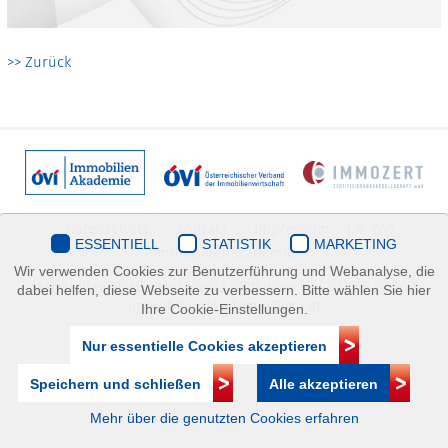
>> Zurück
Datenschutz
Kontakt
Impressum
| © ÖVI
ESSENTIELL
STATISTIK
MARKETING
Immobilienakademie
Wir verwenden Cookies zur Benutzerführung und Webanalyse, die
Mariahilfer Straße 116/2.OG/2 1070 Wien | +43(1)505 32 50 |
dabei helfen, diese Webseite zu verbessern. Bitte wählen Sie hier
immobilienakademie@ovi.at
Ihre Cookie-Einstellungen.
Nur essentielle Cookies akzeptieren
Speichern und schließen
Alle akzeptieren
Mehr über die genutzten Cookies erfahren