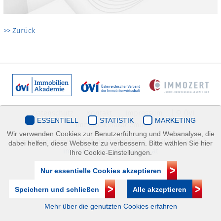
>> Zurück
Datenschutz
Kontakt
Impressum
| © ÖVI
ESSENTIELL
STATISTIK
MARKETING
Immobilienakademie
Wir verwenden Cookies zur Benutzerführung und Webanalyse, die
Mariahilfer Straße 116/2.OG/2 1070 Wien | +43(1)505 32 50 |
dabei helfen, diese Webseite zu verbessern. Bitte wählen Sie hier
immobilienakademie@ovi.at
Ihre Cookie-Einstellungen.
Nur essentielle Cookies akzeptieren
Speichern und schließen
Alle akzeptieren
Mehr über die genutzten Cookies erfahren