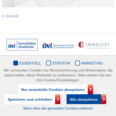
>> Zurück
Datenschutz
Kontakt
Impressum
| © ÖVI
ESSENTIELL
STATISTIK
MARKETING
Immobilienakademie
Wir verwenden Cookies zur Benutzerführung und Webanalyse, die
Mariahilfer Straße 116/2.OG/2 1070 Wien | +43(1)505 32 50 |
dabei helfen, diese Webseite zu verbessern. Bitte wählen Sie hier
immobilienakademie@ovi.at
Ihre Cookie-Einstellungen.
Nur essentielle Cookies akzeptieren
Speichern und schließen
Alle akzeptieren
Mehr über die genutzten Cookies erfahren