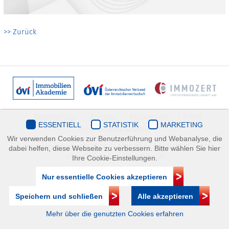
>> Zurück
Datenschutz
Kontakt
Impressum
| © ÖVI
ESSENTIELL
STATISTIK
MARKETING
Immobilienakademie
Wir verwenden Cookies zur Benutzerführung und Webanalyse, die
Mariahilfer Straße 116/2.OG/2 1070 Wien | +43(1)505 32 50 |
dabei helfen, diese Webseite zu verbessern. Bitte wählen Sie hier
immobilienakademie@ovi.at
Ihre Cookie-Einstellungen.
Nur essentielle Cookies akzeptieren
Speichern und schließen
Alle akzeptieren
Mehr über die genutzten Cookies erfahren