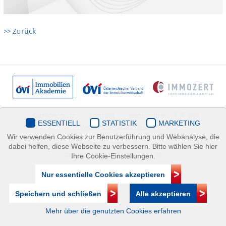
>> Zurück
Datenschutz
Kontakt
Impressum
| © ÖVI
ESSENTIELL
STATISTIK
MARKETING
Immobilienakademie
Wir verwenden Cookies zur Benutzerführung und Webanalyse, die
Mariahilfer Straße 116/2.OG/2 1070 Wien | +43(1)505 32 50 |
dabei helfen, diese Webseite zu verbessern. Bitte wählen Sie hier
immobilienakademie@ovi.at
Ihre Cookie-Einstellungen.
Nur essentielle Cookies akzeptieren
Speichern und schließen
Alle akzeptieren
Mehr über die genutzten Cookies erfahren