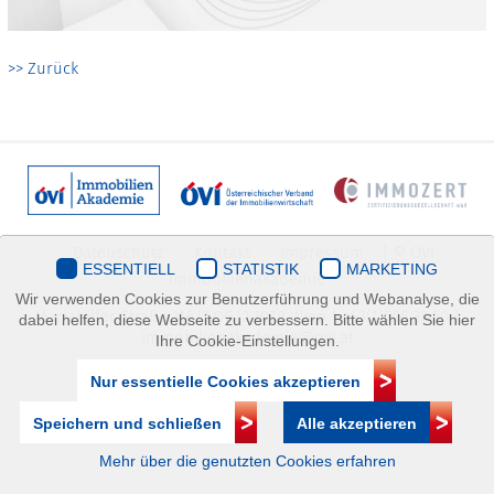
>> Zurück
Datenschutz
Kontakt
Impressum
| © ÖVI
ESSENTIELL
STATISTIK
MARKETING
Immobilienakademie
Wir verwenden Cookies zur Benutzerführung und Webanalyse, die
Mariahilfer Straße 116/2.OG/2 1070 Wien | +43(1)505 32 50 |
dabei helfen, diese Webseite zu verbessern. Bitte wählen Sie hier
immobilienakademie@ovi.at
Ihre Cookie-Einstellungen.
Nur essentielle Cookies akzeptieren
Speichern und schließen
Alle akzeptieren
Mehr über die genutzten Cookies erfahren