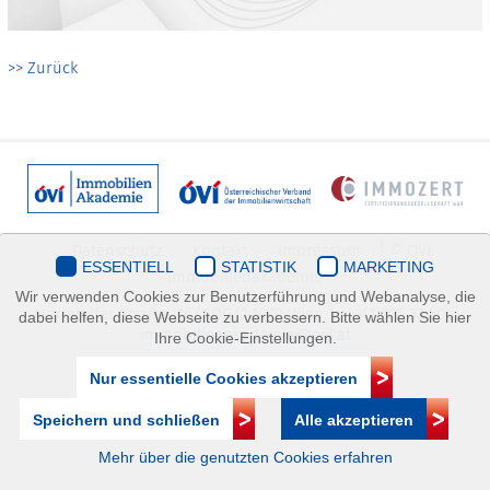
>> Zurück
Datenschutz
Kontakt
Impressum
| © ÖVI
ESSENTIELL
STATISTIK
MARKETING
Immobilienakademie
Wir verwenden Cookies zur Benutzerführung und Webanalyse, die
Mariahilfer Straße 116/2.OG/2 1070 Wien | +43(1)505 32 50 |
dabei helfen, diese Webseite zu verbessern. Bitte wählen Sie hier
immobilienakademie@ovi.at
Ihre Cookie-Einstellungen.
Nur essentielle Cookies akzeptieren
Speichern und schließen
Alle akzeptieren
Mehr über die genutzten Cookies erfahren