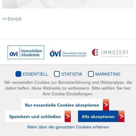
>> Zurück
Datenschutz
Kontakt
Impressum
| © ÖVI
ESSENTIELL
STATISTIK
MARKETING
Immobilienakademie
Wir verwenden Cookies zur Benutzerführung und Webanalyse, die
Mariahilfer Straße 116/2.OG/2 1070 Wien | +43(1)505 32 50 |
dabei helfen, diese Webseite zu verbessern. Bitte wählen Sie hier
immobilienakademie@ovi.at
Ihre Cookie-Einstellungen.
Nur essentielle Cookies akzeptieren
Speichern und schließen
Alle akzeptieren
Mehr über die genutzten Cookies erfahren