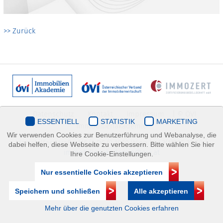
>> Zurück
Datenschutz
Kontakt
Impressum
| © ÖVI
ESSENTIELL
STATISTIK
MARKETING
Immobilienakademie
Wir verwenden Cookies zur Benutzerführung und Webanalyse, die
Mariahilfer Straße 116/2.OG/2 1070 Wien | +43(1)505 32 50 |
dabei helfen, diese Webseite zu verbessern. Bitte wählen Sie hier
immobilienakademie@ovi.at
Ihre Cookie-Einstellungen.
Nur essentielle Cookies akzeptieren
Speichern und schließen
Alle akzeptieren
Mehr über die genutzten Cookies erfahren