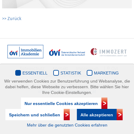
>> Zurück
Datenschutz
Kontakt
Impressum
| © ÖVI
ESSENTIELL
STATISTIK
MARKETING
Immobilienakademie
Wir verwenden Cookies zur Benutzerführung und Webanalyse, die
Mariahilfer Straße 116/2.OG/2 1070 Wien | +43(1)505 32 50 |
dabei helfen, diese Webseite zu verbessern. Bitte wählen Sie hier
immobilienakademie@ovi.at
Ihre Cookie-Einstellungen.
Nur essentielle Cookies akzeptieren
Speichern und schließen
Alle akzeptieren
Mehr über die genutzten Cookies erfahren