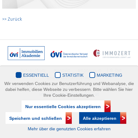
>> Zurück
Datenschutz
Kontakt
Impressum
| © ÖVI
ESSENTIELL
STATISTIK
MARKETING
Immobilienakademie
Wir verwenden Cookies zur Benutzerführung und Webanalyse, die
Mariahilfer Straße 116/2.OG/2 1070 Wien | +43(1)505 32 50 |
dabei helfen, diese Webseite zu verbessern. Bitte wählen Sie hier
immobilienakademie@ovi.at
Ihre Cookie-Einstellungen.
Nur essentielle Cookies akzeptieren
Speichern und schließen
Alle akzeptieren
Mehr über die genutzten Cookies erfahren