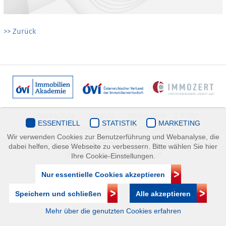
>> Zurück
Datenschutz
Kontakt
Impressum
| © ÖVI
ESSENTIELL
STATISTIK
MARKETING
Immobilienakademie
Wir verwenden Cookies zur Benutzerführung und Webanalyse, die
Mariahilfer Straße 116/2.OG/2 1070 Wien | +43(1)505 32 50 |
dabei helfen, diese Webseite zu verbessern. Bitte wählen Sie hier
immobilienakademie@ovi.at
Ihre Cookie-Einstellungen.
Nur essentielle Cookies akzeptieren
Speichern und schließen
Alle akzeptieren
Mehr über die genutzten Cookies erfahren