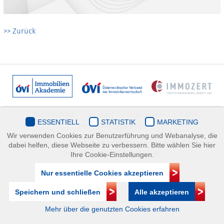
>> Zurück
Datenschutz
Kontakt
Impressum
| © ÖVI
ESSENTIELL
STATISTIK
MARKETING
Immobilienakademie
Wir verwenden Cookies zur Benutzerführung und Webanalyse, die
Mariahilfer Straße 116/2.OG/2 1070 Wien | +43(1)505 32 50 |
dabei helfen, diese Webseite zu verbessern. Bitte wählen Sie hier
immobilienakademie@ovi.at
Ihre Cookie-Einstellungen.
Nur essentielle Cookies akzeptieren
Speichern und schließen
Alle akzeptieren
Mehr über die genutzten Cookies erfahren