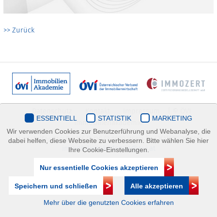
>> Zurück
Datenschutz
Kontakt
Impressum
| © ÖVI
ESSENTIELL
STATISTIK
MARKETING
Immobilienakademie
Wir verwenden Cookies zur Benutzerführung und Webanalyse, die
Mariahilfer Straße 116/2.OG/2 1070 Wien | +43(1)505 32 50 |
dabei helfen, diese Webseite zu verbessern. Bitte wählen Sie hier
immobilienakademie@ovi.at
Ihre Cookie-Einstellungen.
Nur essentielle Cookies akzeptieren
Speichern und schließen
Alle akzeptieren
Mehr über die genutzten Cookies erfahren