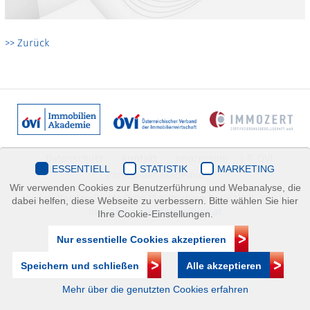
>> Zurück
Datenschutz
Kontakt
Impressum
| © ÖVI
ESSENTIELL
STATISTIK
MARKETING
Immobilienakademie
Wir verwenden Cookies zur Benutzerführung und Webanalyse, die
Mariahilfer Straße 116/2.OG/2 1070 Wien | +43(1)505 32 50 |
dabei helfen, diese Webseite zu verbessern. Bitte wählen Sie hier
immobilienakademie@ovi.at
Ihre Cookie-Einstellungen.
Nur essentielle Cookies akzeptieren
Speichern und schließen
Alle akzeptieren
Mehr über die genutzten Cookies erfahren