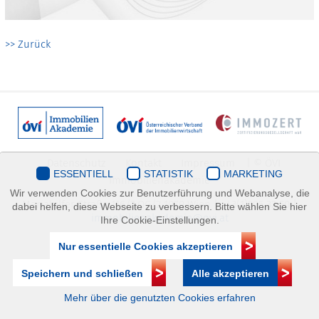
>> Zurück
Datenschutz
Kontakt
Impressum
| © ÖVI
ESSENTIELL
STATISTIK
MARKETING
Immobilienakademie
Wir verwenden Cookies zur Benutzerführung und Webanalyse, die
Mariahilfer Straße 116/2.OG/2 1070 Wien | +43(1)505 32 50 |
dabei helfen, diese Webseite zu verbessern. Bitte wählen Sie hier
immobilienakademie@ovi.at
Ihre Cookie-Einstellungen.
Nur essentielle Cookies akzeptieren
Speichern und schließen
Alle akzeptieren
Mehr über die genutzten Cookies erfahren