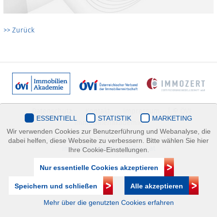
>> Zurück
Datenschutz
Kontakt
Impressum
| © ÖVI
ESSENTIELL
STATISTIK
MARKETING
Immobilienakademie
Wir verwenden Cookies zur Benutzerführung und Webanalyse, die
Mariahilfer Straße 116/2.OG/2 1070 Wien | +43(1)505 32 50 |
dabei helfen, diese Webseite zu verbessern. Bitte wählen Sie hier
immobilienakademie@ovi.at
Ihre Cookie-Einstellungen.
Nur essentielle Cookies akzeptieren
Speichern und schließen
Alle akzeptieren
Mehr über die genutzten Cookies erfahren